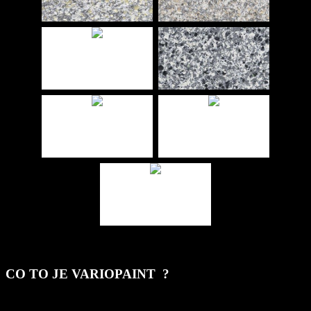
CO TO JE VARIOPAINT ?
Variopaint je vysoce odolný, mnohobarevný nástřik, vytvářející