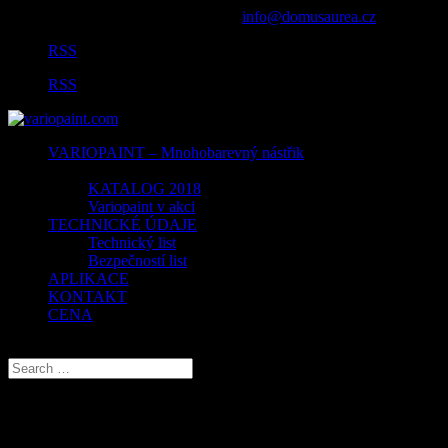
+420777712665, +420 251 555 005
info@domusaurea.cz
RSS
RSS
VARIOPAINT – Mnohobarevný nástřik
KATALOG
KATALOG 2018
Variopaint v akci
TECHNICKÉ ÚDAJE
Technický list
Bezpečností list
APLIKACE
KONTAKT
CENA
Select Page
VARIOPAINT – imitace kamene a žuly