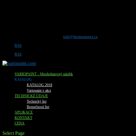
+420777712665, +420 251 555 005
info@domusaurea.cz
RSS
RSS
VARIOPAINT – Mnohobarevný nástřik
KATALOG
KATALOG 2018
Variopaint v akci
TECHNICKÉ ÚDAJE
Technický list
Bezpečností list
APLIKACE
KONTAKT
CENA
Select Page