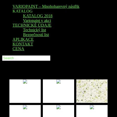
VARIOPAINT – Mnohobarevný nástřik
KATALOG
KATALOG 2018
Variopaint v akci
TECHNICKÉ ÚDAJE
Technický list
Bezpečností list
APLIKACE
KONTAKT
CENA
Variopaint katalog 2018