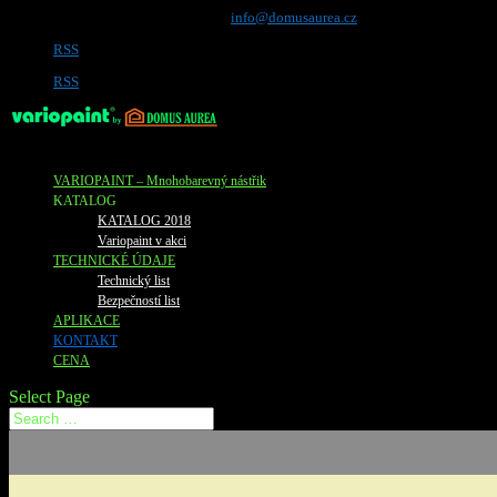
+420777712665, +420 251 555 005
info@domusaurea.cz
RSS
RSS
VARIOPAINT – Mnohobarevný nástřik
KATALOG
KATALOG 2018
Variopaint v akci
TECHNICKÉ ÚDAJE
Technický list
Bezpečností list
APLIKACE
KONTAKT
CENA
Select Page